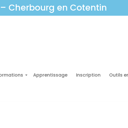
– Cherbourg en Cotentin
ormations
Apprentissage
Inscription
Outils e
+